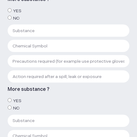
YES
NO
More substance ?
YES
NO