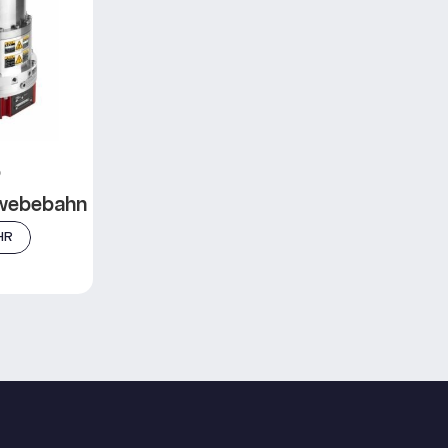
P
webebahn
HR