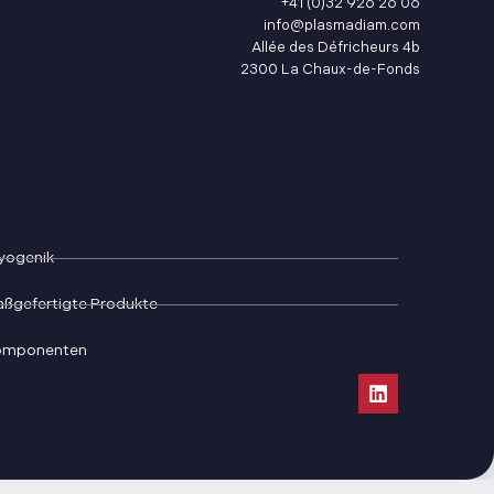
+41 (0)32 926 26 06
info@plasmadiam.com
Allée des Défricheurs 4b
2300 La Chaux-de-Fonds
yogenik
ßgefertigte Produkte
omponenten