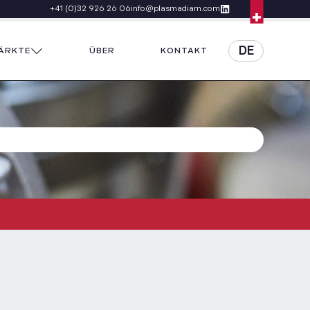
+41 (0)32 926 26 06
info@plasmadiam.com
DE
ÄRKTE
ÜBER
KONTAKT