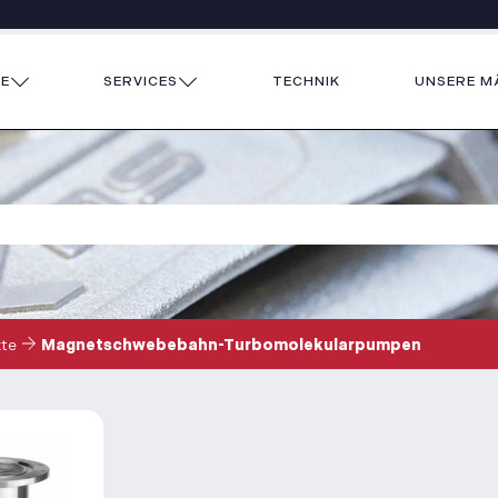
E
SERVICES
TECHNIK
UNSERE M
te
Magnetschwebebahn-Turbomolekularpumpen