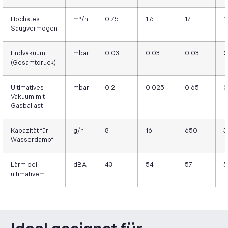
Höchstes
m³/h
0.75
1.6
17
1
Saugvermögen
Endvakuum
mbar
0.03
0.03
0.03
0
(Gesamtdruck)
Ultimatives
mbar
0.2
0.025
0.65
0
Vakuum mit
Gasballast
Kapazität für
g/h
8
16
650
3
Wasserdampf
Lärm bei
dBA
43
54
57
5
ultimativem