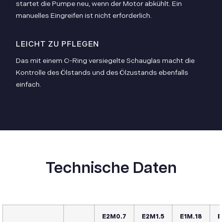
startet die Pumpe neu, wenn der Motor abkühlt. Ein
manuelles Eingreifen ist nicht erforderlich.
LEICHT ZU PFLEGEN
Das mit einem O-Ring versiegelte Schauglas macht die
Kontrolle des Ölstands und des Ölzustands ebenfalls
einfach.
Technische Daten
E2M0.7
E2M1.5
E1M.18
E