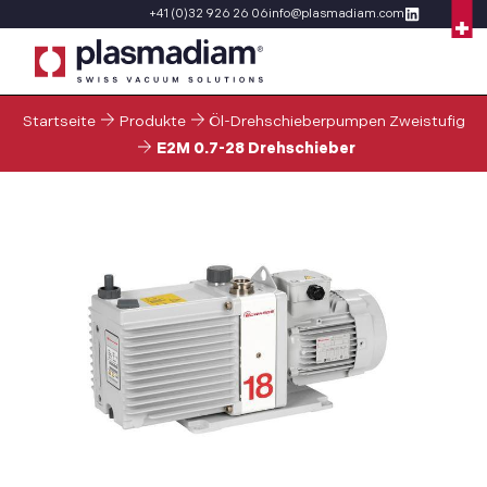
+41 (0)32 926 26 06
info@plasmadiam.com
Startseite
Produkte
Öl-Drehschieberpumpen Zweistufig
E2M 0.7-28 Drehschieber