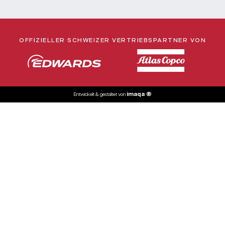
OFFIZIELLER SCHWEIZER VERTRIEBSPARTNER VON
i
m
a
q
a
®
Entwickelt
&
gestaltet
von