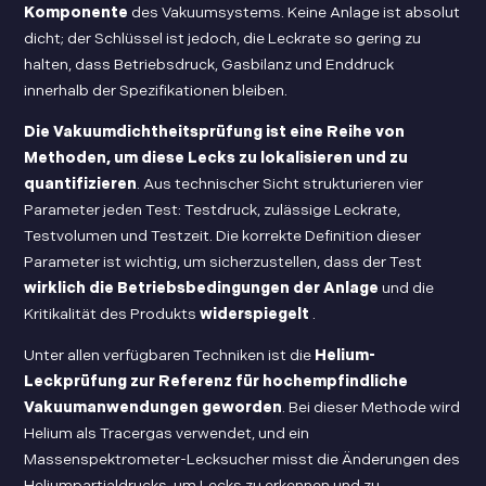
Komponente
des Vakuumsystems. Keine Anlage ist absolut
dicht; der Schlüssel ist jedoch, die Leckrate so gering zu
halten, dass Betriebsdruck, Gasbilanz und Enddruck
innerhalb der Spezifikationen bleiben.
Die Vakuumdichtheitsprüfung ist eine Reihe von
Methoden, um diese Lecks zu lokalisieren und zu
quantifizieren
. Aus technischer Sicht strukturieren vier
Parameter jeden Test: Testdruck, zulässige Leckrate,
Testvolumen und Testzeit. Die korrekte Definition dieser
Parameter ist wichtig, um sicherzustellen, dass der Test
wirklich die Betriebsbedingungen der Anlage
und die
Kritikalität des Produkts
widerspiegelt
.
Unter allen verfügbaren Techniken ist die
Helium-
Leckprüfung zur Referenz für hochempfindliche
Vakuumanwendungen geworden
. Bei dieser Methode wird
Helium als Tracergas verwendet, und ein
Massenspektrometer-Lecksucher misst die Änderungen des
Heliumpartialdrucks, um Lecks zu erkennen und zu