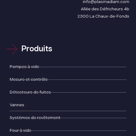
info@plasmadiam.com
Allée des Défricheurs 4b
2300 La Chaux-de-Fonds
Produits
Pompes à vide
Mesure et contrôle
Détecteurs de fuites
Vannes
Systèmes de revêtement
Four à vide