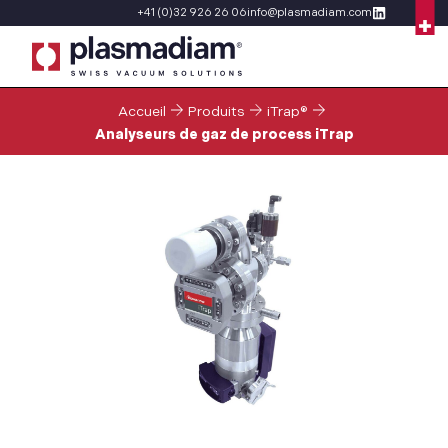
+41 (0)32 926 26 06
info@plasmadiam.com
Accueil
Produits
iTrap®
Analyseurs de gaz de process iTrap