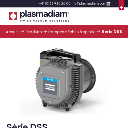
+41 (0)32 926 26 06
info@plasmadiam.com
Accueil
Produits
Pompes sèches à spirale
Série DSS
Série DSS