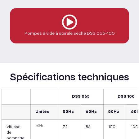
Pompes à vide à spirale sèche DSS 065-100
Spécifications techniques
DSS 065
DSS 100
Unités
50Hz
60Hz
50Hz
60
m3/h
Vitesse
72
86
100
100
de
pompage