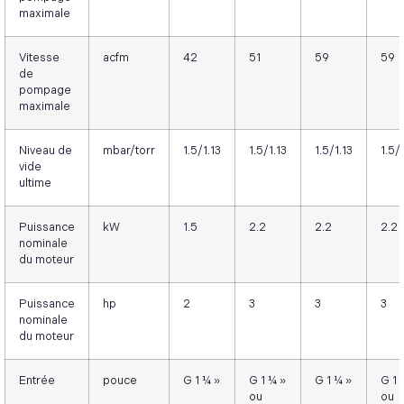
maximale
Vitesse
acfm
42
51
59
59
de
pompage
maximale
Niveau de
mbar/torr
1.5/1.13
1.5/1.13
1.5/1.13
1.5/
vide
ultime
Puissance
kW
1.5
2.2
2.2
2.2
nominale
du moteur
Puissance
hp
2
3
3
3
nominale
du moteur
Entrée
pouce
G 1 ¼ »
G 1 ¼ »
G 1 ¼ »
G 1 
ou
ou