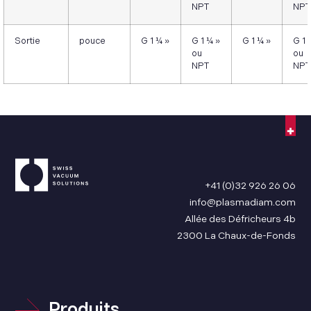
NPT
NPT
Sortie
pouce
G 1 ¼ »
G 1 ¼ »
G 1 ¼ »
G 1 
ou
ou
NPT
NPT
+41 (0)32 926 26 06
info@plasmadiam.com
Allée des Défricheurs 4b
2300 La Chaux-de-Fonds
Produits